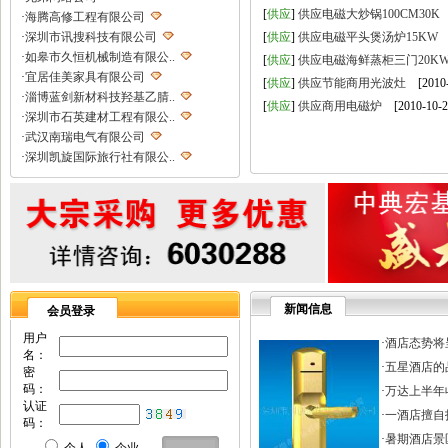
[
供应
]
供应电磁大炒锅100CM30K
[
·
海腾高修工程有限公司
·
深圳市讯搜科技有限公司
[
供应
]
供应电磁平头煲汤炉15KW
[
·
如皋市久恒机械制造有限公..
[
供应
]
供应电磁海鲜蒸柜三门20K
·
宜居佳美家具有限公司
[
供应
]
供应节能商用光波灶
[2010-
·
淄博蓝剑新材科技羟基乙腈..
[
供应
]
供应商用电磁炉
[2010-10-2
·
深圳市石英建材工程有限公..
·
武汉南瑞电气有限公司
·
深圳凯旋国际旅行社有限公..
·
重庆天鹰起重机械有限公司
·
宁波高新区克法拉电子科技..
·
内蒙古铁骑村
·
深圳市新魅影科技有限公司
·
香港欧世敦集团有限公司
·
东莞市长岩润滑油有限公司
·
苏州朗玛过滤器材有限公司
新闻信息
会员登录
·
聊城正亿金属材料有限公司
·
巩义市国华耐火材料厂
用户
·
酒店态势将
名：
·
河南省华升矿机有限公司
·
五星酒店的
密
·
高锋新颖建材（苏州）有限..
码：
·
万达上半年收
·
广州劲封行工程机械有限公..
认证
·
一酒店擅自打
·
西安旭航电子科技有限公司
码：
·
四川亿舟电器设备有限公司
·
暑期酒店景区