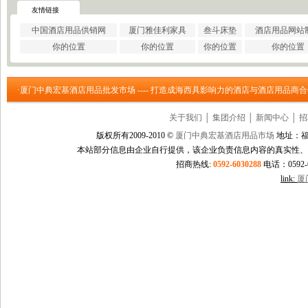
·
巩义市瑞祥供水材料有限公..
友情链接
·
济南云畅网络技术有限公司
中国酒店用品供销网
厦门雅佳利家具
叁斗床垫
酒店用品网站
·
洛阳大泉水处理设备有限公..
你的位置
你的位置
你的位置
你的位置
·
上海信衡电子地磅模块台秤..
·
郑州大沽贸易有限公司
·
东莞市立达信皮革有限公司
·厦门中典宏基酒店用品批发市场 ---- 打造成海西具影响力的酒店与酒店用品商
·
深圳市元世通电子有限公司
·
深圳市讯能电子有限公司
关于我们
│
集团介绍
│
新闻中心
│
招
·
德州合丰液压机具有限公司
·
泰州市多妮士机械制造有限..
版权所有2009-2010 ©
厦门中典宏基酒店用品市场
地址：福
·
东莞市幸运（广印牌）印花..
本站部分信息由企业自行提供，该企业负责信息内容的真实性、
·
济南柏克电力设备有限公司
招商热线:
0592-6030288
电话：0592-60
·
沧州市德源钢管有限公司
link:
厦
·
北京德诺和科技有限公司
·
厦门立刻品牌策划有限公司
·
巩义市天佑机械制造有限公..
·
厦门简氏商贸有限公司