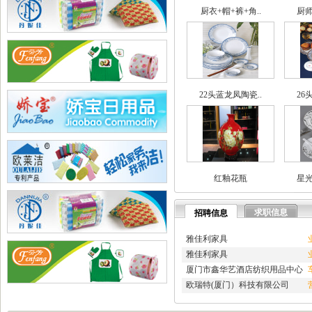
·
兄弟网络公司
厨衣+帽+裤+角..
厨师
·
海腾高修工程有限公司
·
深圳市讯搜科技有限公司
·
如皋市久恒机械制造有限公..
·
宜居佳美家具有限公司
·
淄博蓝剑新材科技羟基乙腈..
·
深圳市石英建材工程有限公..
22头蓝龙凤陶瓷..
26
·
武汉南瑞电气有限公司
·
深圳凯旋国际旅行社有限公..
·
重庆天鹰起重机械有限公司
·
宁波高新区克法拉电子科技..
·
内蒙古铁骑村
·
深圳市新魅影科技有限公司
红釉花瓶
星光
·
香港欧世敦集团有限公司
·
东莞市长岩润滑油有限公司
·
苏州朗玛过滤器材有限公司
求职信息
招聘信息
·
聊城正亿金属材料有限公司
·
巩义市国华耐火材料厂
雅佳利家具
·
河南省华升矿机有限公司
雅佳利家具
·
高锋新颖建材（苏州）有限..
厦门市鑫华艺酒店纺织用品中心
·
广州劲封行工程机械有限公..
欧瑞特(厦门）科技有限公司
·
西安旭航电子科技有限公司
·
四川亿舟电器设备有限公司