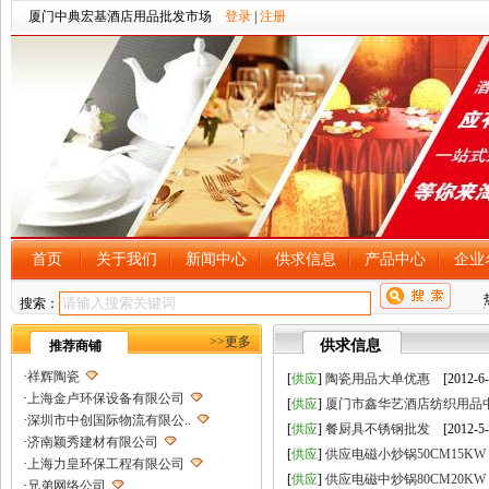
厦门中典宏基酒店用品批发市场
登录
|
注册
首页
关于我们
新闻中心
供求信息
产品中心
企业
搜索：
>>更多
供求信息
推荐商铺
·
祥辉陶瓷
[
供应
]
陶瓷用品大单优惠
[2012-6-
·
上海金卢环保设备有限公司
[
供应
]
厦门市鑫华艺酒店纺织用品
·
深圳市中创国际物流有限公..
[
供应
]
餐厨具不锈钢批发
[2012-5-
·
济南颖秀建材有限公司
[
供应
]
供应电磁小炒锅50CM15KW
·
上海力皇环保工程有限公司
[
供应
]
供应电磁中炒锅80CM20KW
·
兄弟网络公司