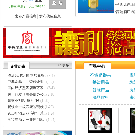
个人
企业
·
巩义市瑞祥供水材料有限公..
·
当酒店遇上
现在注册?
忘记密码?
·
济南云畅网络技术有限公司
·
高端酒店遇
·
洛阳大泉水处理设备有限公..
发布产品信息
│
发布供应信息
·
上海信衡电子地磅模块台秤..
·
郑州大沽贸易有限公司
·
东莞市立达信皮革有限公司
·
深圳市元世通电子有限公司
·
深圳市讯能电子有限公司
·
德州合丰液压机具有限公司
·
泰州市多妮士机械制造有限..
·
东莞市幸运（广印牌）印花..
>>更多
产品中心
企业动态
·
济南柏克电力设备有限公司
不锈钢器具
酒
·
沧州市德源钢管有限公司
·
酒店合理定价 为您赢得..
(7-4)
·
北京德诺和科技有限公司
·
中典宏基——荣获企业..
(5-2)
餐饮用品
纺
·
厦门立刻品牌策划有限公司
·
国内经济型酒店近万家 ..
(3-1)
智能产品
洗
·
巩义市天佑机械制造有限公..
·
关于转发《商务部办公..
(2-18)
食品饮料
康
·
厦门简氏商贸有限公司
·
餐饮业刮起“微利”风
(1-29)
·
祥辉陶瓷
·
餐饮业一成不变的现状
(1-29)
·
上海金卢环保设备有限公司
·
2013年酒店业趋势汇总..
(1-24)
·
深圳市中创国际物流有限公..
·
2012年酒店开业热门地..
(1-24)
·
济南颖秀建材有限公司
·
上海力皇环保工程有限公司