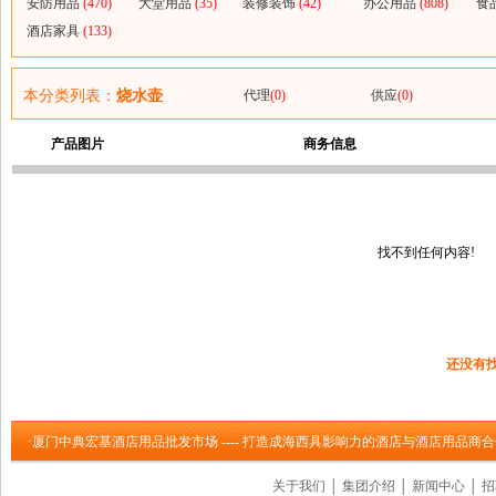
安防用品
(470)
大堂用品
(35)
装修装饰
(42)
办公用品
(808)
食
酒店家具
(133)
本分类列表：
烧水壶
代理
(0)
供应
(0)
产品图片
商务信息
找不到任何内容!
还没有
·厦门中典宏基酒店用品批发市场 ---- 打造成海西具影响力的酒店与酒店用品商
关于我们
│
集团介绍
│
新闻中心
│
招