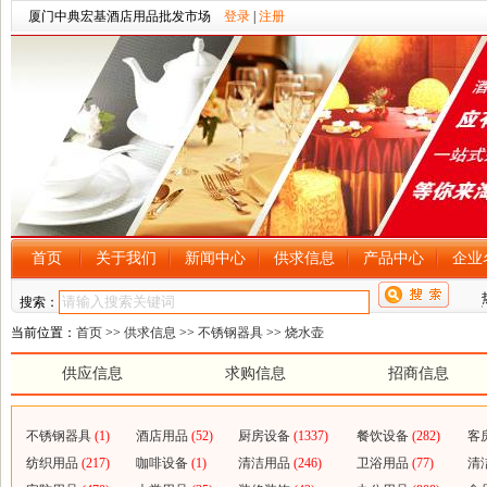
厦门中典宏基酒店用品批发市场
登录
|
注册
首页
关于我们
新闻中心
供求信息
产品中心
企业
搜索：
当前位置：
首页
>>
供求信息
>>
不锈钢器具
>>
烧水壶
供应信息
求购信息
招商信息
不锈钢器具
(1)
酒店用品
(52)
厨房设备
(1337)
餐饮设备
(282)
客
纺织用品
(217)
咖啡设备
(1)
清洁用品
(246)
卫浴用品
(77)
清