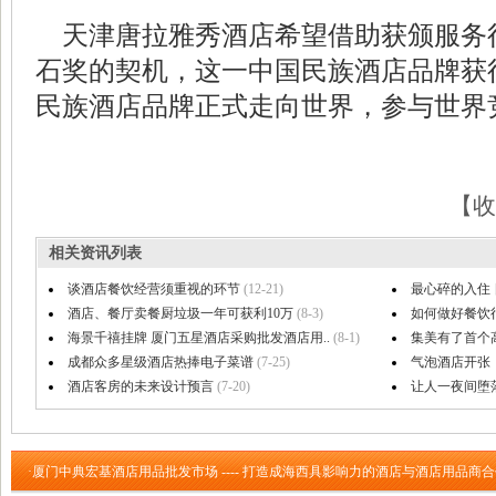
天津唐拉雅秀酒店希望借助获颁服务
石奖的契机，这一中国民族酒店品牌获
民族酒店品牌正式走向世界，参与世界
【收
相关资讯列表
谈酒店餐饮经营须重视的环节
(12-21)
最心碎的入住
酒店、餐厅卖餐厨垃圾一年可获利10万
(8-3)
如何做好餐饮
海景千禧挂牌 厦门五星酒店采购批发酒店用..
(8-1)
集美有了首个
成都众多星级酒店热捧电子菜谱
(7-25)
气泡酒店开张！
酒店客房的未来设计预言
(7-20)
让人一夜间堕落
·厦门中典宏基酒店用品批发市场 ---- 打造成海西具影响力的酒店与酒店用品商