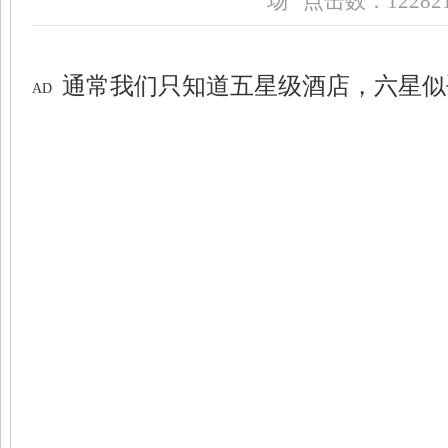
场 点击数：12282
通常我们只知道
五星
级酒店，六星似
AD