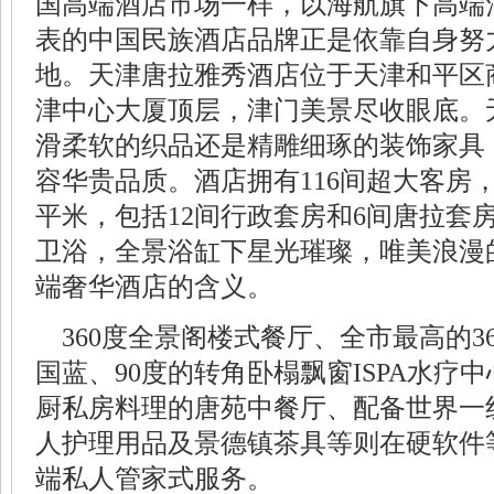
国高端酒店
市场
一样，以海航旗下高端
表的中国民族酒店品牌正是依靠自身努
地。天津唐拉雅秀酒店位于天津和平区
津中心大厦顶层，津门美景尽收眼底。
滑柔软的织品还是精雕细琢的装饰家具
容华贵品质。酒店拥有116间超大客房
平米，包括12间行政套房和6间唐拉套
卫浴，全景浴缸下星光璀璨，唯美浪漫
端奢华酒店的含义。
360度全景阁楼式餐厅、全市最高的3
国蓝、90度的转角卧榻飘窗ISPA水疗
厨私房料理的唐苑中餐厅、配备世界一线
人护理用品及景德镇
茶具
等则在硬软件
端私人管家式服务。