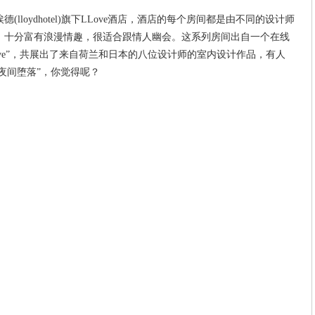
ydhotel)旗下LLove
酒店
，
酒店
的每个房间都是由不同的设计师
，十分富有浪漫情趣，很适合跟情人幽会。这系列房间出自一个在线
nLlove”，共展出了来自荷兰和日本的八位设计师的室内设计作品，有人
夜间堕落”，你觉得呢？