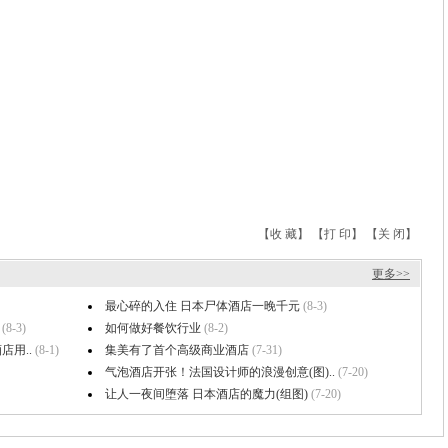
【收 藏】
【打 印】
【关 闭】
更多>>
最心碎的入住 日本尸体酒店一晚千元
(8-3)
(8-3)
如何做好餐饮行业
(8-2)
用..
(8-1)
集美有了首个高级商业酒店
(7-31)
气泡酒店开张！法国设计师的浪漫创意(图)..
(7-20)
让人一夜间堕落 日本酒店的魔力(组图)
(7-20)