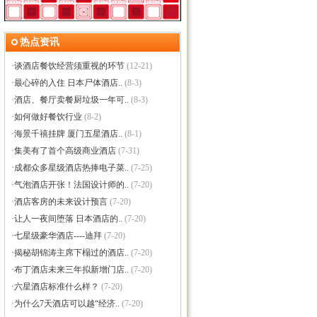
热点资讯
·
谈酒店餐饮经营须重视的环节
(12-21)
·
最心碎的入住 日本尸体酒店..
(8-3)
·
酒店、餐厅卖餐厨垃圾一年可..
(8-3)
·
如何做好餐饮行业
(8-2)
·
海景千禧挂牌 厦门五星酒店..
(8-1)
·
集美有了首个高级商业酒店
(7-31)
·
成都众多星级酒店热捧电子菜..
(7-25)
·
气泡酒店开张！法国设计师的..
(7-20)
·
酒店客房的未来设计预言
(7-20)
·
让人一夜间堕落 日本酒店的..
(7-20)
·
七星级豪华酒店----迪拜
(7-20)
·
揭秘胡锦涛主席下榻过的酒店..
(7-20)
·
布丁酒店未来三年拟新增门店..
(7-20)
·
六星酒店标准什么样？
(7-20)
·
为什么7天酒店可以越“经济..
(7-20)