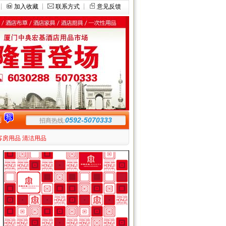
┊
加入收藏
┊
联系方式
┊
意见反馈
商
0592-5070333
招商热线:
客房用品
清洁用品