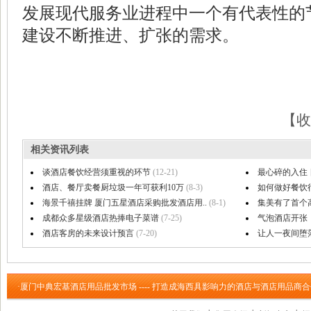
发展现代服务业进程中一个有代表性的
建设不断推进、扩张的需求。
【收
相关资讯列表
谈酒店餐饮经营须重视的环节
(12-21)
最心碎的入住
酒店、餐厅卖餐厨垃圾一年可获利10万
(8-3)
如何做好餐饮
海景千禧挂牌 厦门五星酒店采购批发酒店用..
(8-1)
集美有了首个
成都众多星级酒店热捧电子菜谱
(7-25)
气泡酒店开张！
酒店客房的未来设计预言
(7-20)
让人一夜间堕落
·厦门中典宏基酒店用品批发市场 ---- 打造成海西具影响力的酒店与酒店用品商