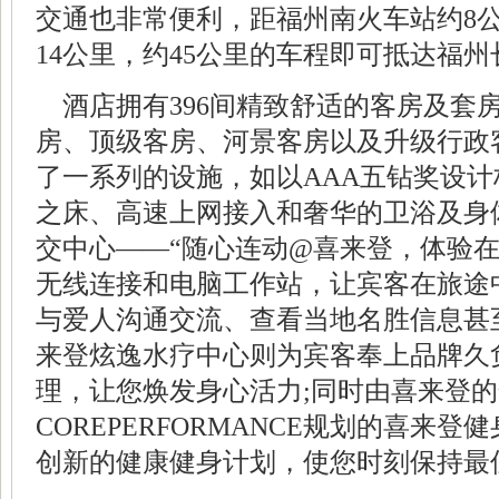
交通也非常便利，距福州南火车站约8
14公里，约45公里的车程即可抵达福
酒店拥有396间精致舒适的客房及套
房、顶级客房、河景客房以及升级行政
了一系列的设施，如以AAA五钻奖设
之床、高速上网接入和奢华的卫浴及身
交中心——“随心连动@喜来登，体验在微
无线连接和电脑工作站，让宾客在旅途
与爱人沟通交流、查看当地名胜信息甚
来登炫逸水疗中心则为宾客奉上品牌久
理，让您焕发身心活力;同时由喜来登
COREPERFORMANCE规划的喜来
创新的健康健身计划，使您时刻保持最