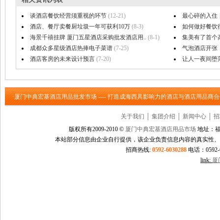
谈酒店餐饮经营须重视的环节
(12-21)
最心碎的入住
酒店、餐厅卖餐厨垃圾一年可获利10万
(8-3)
如何做好餐饮
海景千禧挂牌 厦门五星酒店采购批发酒店用..
(8-1)
集美有了首个
成都众多星级酒店热捧电子菜谱
(7-25)
气泡酒店开张！
酒店客房的未来设计预言
(7-20)
让人一夜间堕落
·厦门中典宏基酒店用品批发市场 ---- 打造成海西具影响力的酒店与酒店用品商
关于我们
│
集团介绍
│
新闻中心
│
招
版权所有2009-2010 ©
厦门中典宏基酒店用品市场
地址：福
本站部分信息由企业自行提供，该企业负责信息内容的真实性、
招商热线:
0592-6030288
电话：0592-60
link:
厦