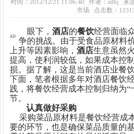
时间：2012/12/21 11:06:40 作者：z
市场 点击数：12313
眼下，
酒店
的
餐饮
经营面临
AD
争的挑战。由于受食品原材料
上升等因素影响，
酒店
生意虽然
提高，使利润较低，如果成本控
损。据了解，这是当前酒店业餐
下面，笔者根据多年对酒店餐饮
践，将餐饮经营成本控制归纳为
“
节。
认真做好
采购
采购菜品原材料是餐饮经营成
要的环节，也是确保菜品质量的