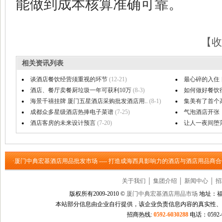
能做到成本核算准确可靠。
【收
相关资讯列表
谈酒店餐饮经营须重视的环节
(12-21)
最心碎的入住
酒店、餐厅卖餐厨垃圾一年可获利10万
(8-3)
如何做好餐饮
海景千禧挂牌 厦门五星酒店采购批发酒店用..
(8-1)
集美有了首个
成都众多星级酒店热捧电子菜谱
(7-25)
气泡酒店开张！
酒店客房的未来设计预言
(7-20)
让人一夜间堕落
·厦门中典宏基酒店用品批发市场 ---- 打造成海西具影响力的酒店与酒店用品商
关于我们
│
集团介绍
│
新闻中心
│
招
版权所有2009-2010 ©
厦门中典宏基酒店用品市场
地址：福
本站部分信息由企业自行提供，该企业负责信息内容的真实性、
招商热线:
0592-6030288
电话：0592-60