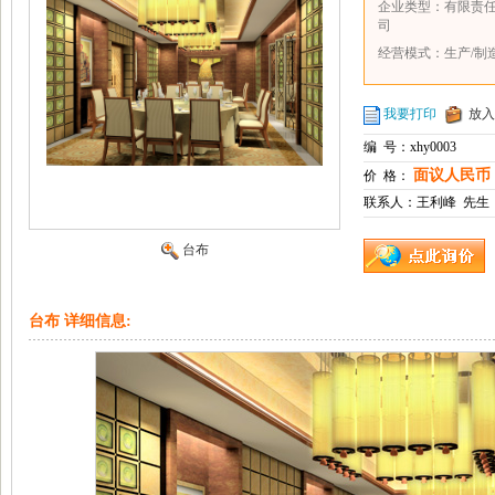
企业类型：有限责
司
经营模式：生产/制
我要打印
放入
编 号：xhy0003
面议人民币
价 格：
联系人：王利峰 先
台布
台布 详细信息: