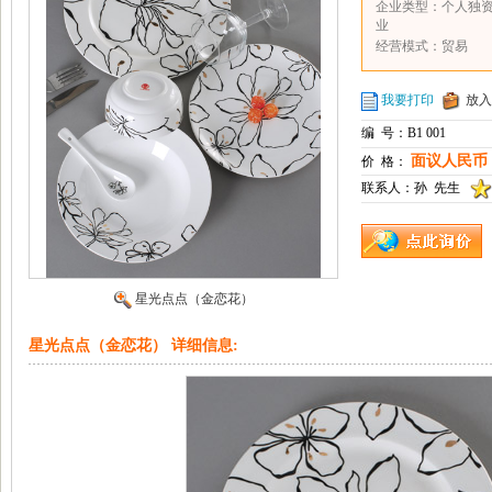
企业类型：个人独
业
经营模式：贸易
我要打印
放入
编 号：B1 001
面议人民币
价 格：
联系人：孙 先生
星光点点（金恋花）
星光点点（金恋花） 详细信息: