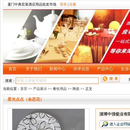
厦门中典宏基酒店用品批发市场
登录
|
注册
首页
关于我们
新闻中心
供求信息
产品中心
企业
搜索：
当前位置：
首页
>>
产品展示
>>
餐饮用品
>>
陶瓷
>> 正文
星光点点（金恋花）
淄博中强瓷业有