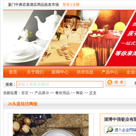
厦门中典宏基酒店用品批发市场
登录
|
注册
首页
关于我们
新闻中心
供求信息
产品中心
企业
搜索：
当前位置：
首页
>>
产品展示
>>
餐饮用品
>>
陶瓷
>> 正文
26头蓝桂坊陶瓷
淄博中强瓷业有