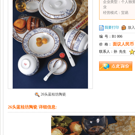
企业类型：个人独
业
经营模式：贸易
我要打印
放入
编 号：B1 006
面议人民币
价 格：
联系人：孙 先生
26头蓝桂坊陶瓷
26头蓝桂坊陶瓷 详细信息: