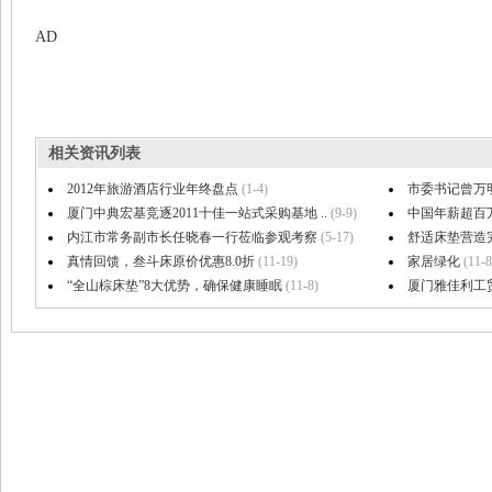
AD
相关资讯列表
2012年旅游酒店行业年终盘点
(1-4)
市委书记曾万
厦门中典宏基竞逐2011十佳一站式采购基地 ..
(9-9)
中国年薪超百万
内江市常务副市长任晓春一行莅临参观考察
(5-17)
舒适床垫营造
真情回馈，叁斗床原价优惠8.0折
(11-19)
家居绿化
(11-8
“全山棕床垫”8大优势，确保健康睡眠
(11-8)
厦门雅佳利工