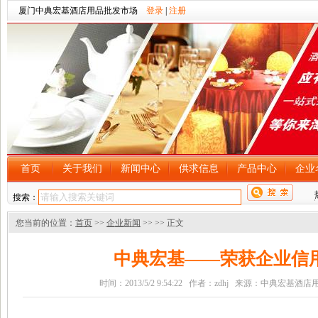
厦门中典宏基酒店用品批发市场
登录
|
注册
首页
关于我们
新闻中心
供求信息
产品中心
企业
搜索：
您当前的位置：
首页
>>
企业新闻
>>
>> 正文
中典宏基——荣获企业信
时间：2013/5/2 9:54:22 作者：zdhj 来源：中典宏基